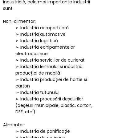
industrială, cele mai importante industrii
sunt:
Non-alimentar:
➢ Industria aeroportuară
➢ Industria automotive
➢ Industria logistică
➢ Industria echipamentelor
electrocasnice
➢ Industria serviciilor de curierat
➢ Industria lemnului și industria
producției de mobilă
➢ Industria producției de hârtie și
carton
➢ Industria tutunului
➢ Industria procesării deșeurilor
(deșeuri municipale, plastic, carton,
DEE, etc.)
Alimentar:
➢ Industria de panificație
➢ Industria de patiserie