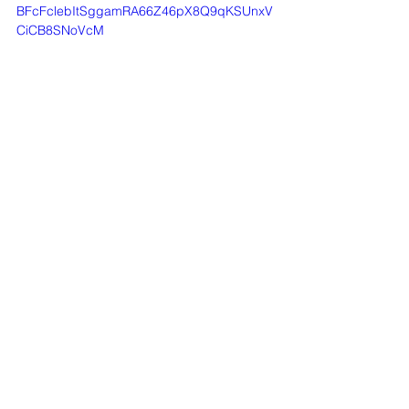
BFcFclebItSggamRA66Z46pX8Q9qKSUnxV
CiCB8SNoVcM