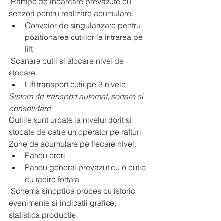
 Rampe de incarcare prevazute cu 
senzori pentru realizare acumulare.
Conveior de singularizare pentru 
pozitionarea cutiilor la intrarea pe 
lift
 Scanare cutii si alocare nivel de 
stocare.
Lift transport cutii pe 3 nivele
Sistem de transport automat, sortare si 
consolidare.
Cutiile sunt urcate la nivelul dorit si 
stocate de catre un operator pe rafturi
Zone de acumulare pe fiecare nivel.
Panou erori
Panou general prevazut cu o cutie 
cu racire fortata
 Schema sinoptica proces cu istoric 
evenimente si indicatii grafice, 
statistica productie.