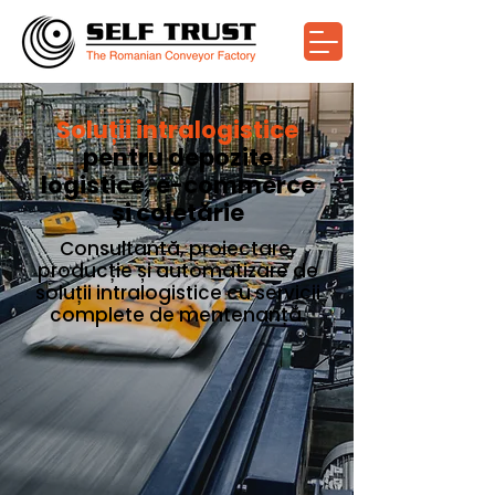
Soluții intralogistice
pentru depozite
logistice, e-commerce
și coletărie
Consultanță, proiectare,
producție și automatizare de
soluții intralogistice cu servicii
complete de mentenanță.