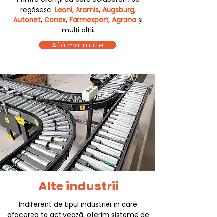
regăsesc:
Leoni
,
Aramis
,
Augsburg
,
Autonet
,
Conex
,
Farmexpert
,
Agrana
și
mulți alții.
Află mai multe
Alte industrii
Indiferent de tipul industriei în care
afacerea ta activează, oferim sisteme de