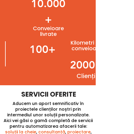
10.000
+
Conveioare
livrate
Kilometri de
100+
conveioare
2000+
Clienți
SERVICII OFERITE
Aducem un aport semnificativ în
proiectele clienților noștri prin
intermediul unor soluții personalizate.
Aici vei găsi o gamă completă de servicii
pentru automatizarea afacerii tale:
soluții la cheie
,
consultanță
,
proiectare
,