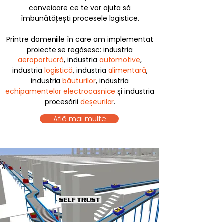
conveioare ce te vor ajuta să
îmbunătățești procesele logistice.
Printre domeniile în care am implementat
proiecte se regăsesc: industria
aeroportuară
, industria
automotive
,
industria
logistică
, industria
alimentară
,
industria
băuturilor
, industria
echipamentelor electrocasnice
și industria
procesării
deșeurilor
.
Află mai multe