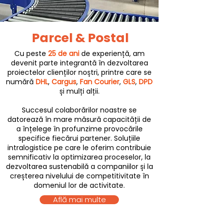
Parcel & Postal
Cu peste
25 de ani
de experiență, am
devenit parte integrantă în dezvoltarea
proiectelor clienților noștri, printre care se
numără
DHL
,
Cargus
,
Fan Courier
,
GLS
,
DPD
și mulți alții.
Succesul colaborărilor noastre se
datorează în mare măsură capacității de
a înțelege în profunzime provocările
specifice fiecărui partener. Soluțiile
intralogistice pe care le oferim contribuie
semnificativ la optimizarea proceselor, la
dezvoltarea sustenabilă a companiilor și la
creșterea nivelului de competitivitate în
domeniul lor de activitate.
Află mai multe