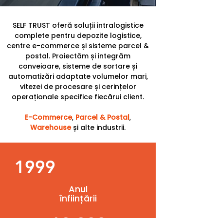
SELF TRUST oferă soluții intralogistice
complete pentru depozite logistice,
centre e-commerce și sisteme parcel &
postal. Proiectăm și integrăm
conveioare, sisteme de sortare și
automatizări adaptate volumelor mari,
vitezei de procesare și cerințelor
operaționale specifice fiecărui client.
E-Commerce
,
Parcel & Postal
,
Warehouse
și alte industrii.
1999
A
nul
înființării