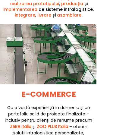
realizarea prototipului
,
producția
și
implementarea
de sisteme intralogistice,
integrare
,
livrare
și
asamblare
.
E-COMMERCE
Cu o vastă experiență în domeniu și un
portofoliu solid de proiecte finalizate –
inclusiv pentru clienți de renume precum
ZARA Italia
și
ZOO PLUS Italia
– oferim
soluții intralogistice personalizate,